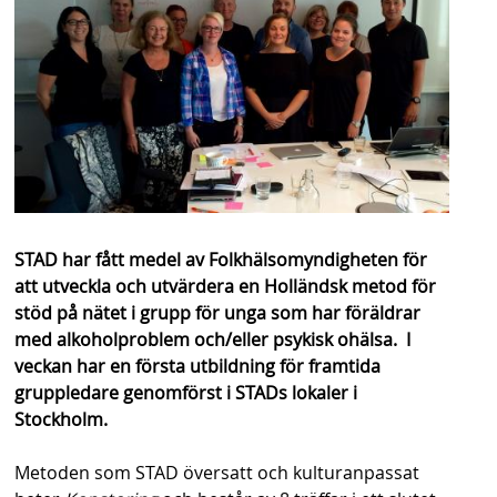
s
h
n
a
v
b
a
STAD har fått medel av Folkhälsomyndigheten för
att utveckla och utvärdera en Holländsk metod för
r
stöd på nätet i grupp för unga som har föräldrar
med alkoholproblem och/eller psykisk ohälsa. I
veckan har en första utbildning för framtida
gruppledare genomförst i STADs lokaler i
Stockholm.
Metoden som STAD översatt och kulturanpassat