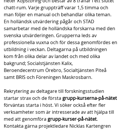
heter
Kopstoring
och består av 8 träffar i ett slutet
chatt-rum. Varje gruppträff varar 1,5 timma och
man följer en manual och behandlar olika teman.
En holländsk utvärdering pågår och STAD
samarbetar med de holländska forskarna med den
svenska utvärderingen. Grupperna leds av
professionella vuxna och för dessa genomfördes en
utbildning i veckan. Deltagarna på utbildningen
kom från olika delar av landet och med olika
bakgrund; Socialstjänsten Kalix,
Beroendecentrum Örebro, Socialtjänsten Piteå
samt BRIS och Föreningen Maskrosbarn.
Rekrytering av deltagare till forskningsstudien
startar strax och de första
grupp-kurserna-på-nätet
förväntas starta i höst. Vi söker också efter fler
verksamheter som är intresserade av att hjälpa till
med att genomföra
grupp-kurser-på-nätet
.
Kontakta gärna projektledare Nicklas Kartengren