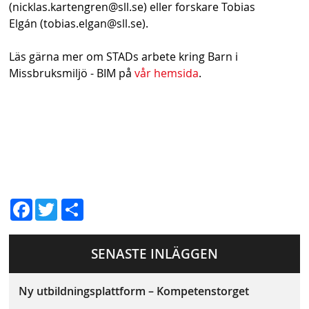
(nicklas.kartengren@sll.se) eller forskare Tobias
Elgán (tobias.elgan@sll.se).
Läs gärna mer om STADs arbete kring Barn i
Missbruksmiljö - BIM på
vår hemsida
.
D
Fac
Twit
el
ebo
ter
a
SENASTE INLÄGGEN
ok
Ny utbildningsplattform – Kompetenstorget