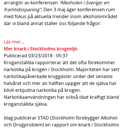
arrangör av konferensen
"Alkoholen i Sverige: en
s
framtidsspaning".
Den 3 maj äger konferensen rum
h
med fokus på aktuella trender inom alkoholområdet
där vi bland annat ställer oss följande frågor:
n
a
Läs mer...
v
Mer knark i Stockholms krogmiljö
Publicerad
03/23/2018 - 05:37
b
Kroganställda rapporterar att det ofta förekommer
a
narkotika på krogen i Stockholm. Majoriteten har sett
narkotikapåverkade kroggäster under det senaste
r
halvåret och mer än hälften uppger att de själva har
blivit erbjudna narkotika på krogen.
Narkotikaanvändningen har också ökat kraftigt bland
kroganställda själva.
Idag publicerar STAD (Stockholm förebygger Alkohol-
och Drogproblem) en rapport om knark i Stockholms