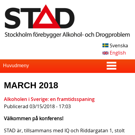
Skip
to
main
content
Svenska
S
English
T
S
Huvudmeny
u
A
MARCH 2018
p
D
e
Alkoholen i Sverige: en framtidsspaning
Publicerad
03/15/2018 - 17:03
r
f
Välkommen på konferens!
i
STAD är, tillsammans med IQ och Riddargatan 1, stolt