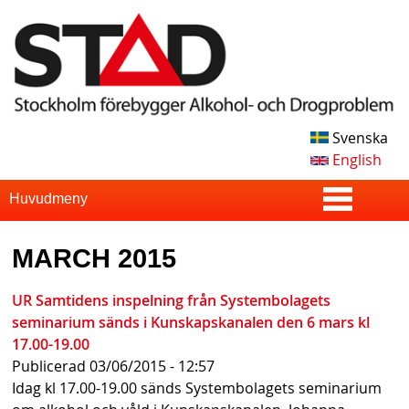
Skip
to
main
content
Svenska
S
English
T
S
Huvudmeny
u
A
MARCH 2015
p
D
e
UR Samtidens inspelning från Systembolagets
seminarium sänds i Kunskapskanalen den 6 mars kl
r
17.00-19.00
f
Publicerad
03/06/2015 - 12:57
Idag kl 17.00-19.00 sänds Systembolagets seminarium
i