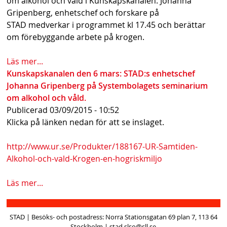
om alkohol och våld i Kunskapskanalen. Johanna
s
Gripenberg, enhetschef och forskare på
STAD medverkar i programmet kl 17.45 och berättar
h
om förebyggande arbete på krogen.
n
Läs mer...
a
Kunskapskanalen den 6 mars: STAD:s enhetschef
v
Johanna Gripenberg på Systembolagets seminarium
om alkohol och våld.
b
Publicerad
03/09/2015 - 10:52
a
Klicka på länken nedan för att se inslaget.
r
http://www.ur.se/Produkter/188167-UR-Samtiden-
Alkohol-och-vald-Krogen-en-hogriskmiljo
Läs mer...
STAD | Besöks- och postadress: Norra Stationsgatan 69 plan 7, 113 64
Stockholm | stad.slso@sll.se