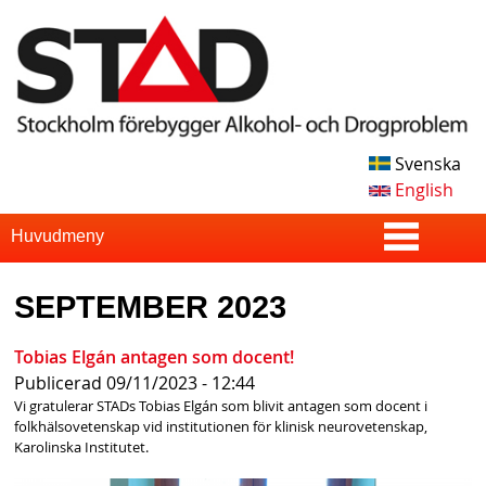
Skip
to
main
content
Svenska
S
English
T
S
Huvudmeny
u
A
SEPTEMBER 2023
p
D
e
Tobias Elgán antagen som docent!
Publicerad
09/11/2023 - 12:44
r
Vi gratulerar STADs Tobias Elgán som blivit antagen som docent i
f
folkhälsovetenskap vid institutionen för klinisk neurovetenskap,
Karolinska Institutet.
i