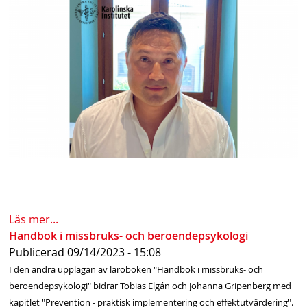
s
h
n
a
v
b
a
r
Läs mer...
Handbok i missbruks- och beroendepsykologi
Publicerad
09/14/2023 - 15:08
I den andra upplagan av läroboken "Handbok i missbruks- och
beroendepsykologi" bidrar Tobias Elgán och Johanna Gripenberg med
kapitlet "Prevention - praktisk implementering och effektutvärdering".