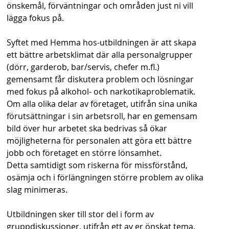
önskemål, förväntningar och områden just ni vill
s
lägga fokus på.
h
Syftet med Hemma hos-utbildningen är att skapa
n
ett bättre arbetsklimat där alla personalgrupper
a
(dörr, garderob, bar/servis, chefer m.fl.)
gemensamt får diskutera problem och lösningar
v
med fokus på alkohol- och narkotikaproblematik.
b
Om alla olika delar av företaget, utifrån sina unika
förutsättningar i sin arbetsroll, har en gemensam
a
bild över hur arbetet ska bedrivas så ökar
r
möjligheterna för personalen att göra ett bättre
jobb och företaget en större lönsamhet.
Detta samtidigt som riskerna för missförstånd,
osämja och i förlängningen större problem av olika
slag minimeras.
Utbildningen sker till stor del i form av
gruppdiskussioner, utifrån ett av er önskat tema.