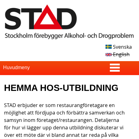
Skip
to
main
content
Svenska
S
English
T
S
Huvudmeny
u
A
HEMMA HOS-UTBILDNING
p
D
e
STAD erbjuder er som restaurangföretagare en
r
möjlighet att fördjupa och förbättra samverkan och
samsyn inom företaget/restaurangen. Detaljerna
f
för hur vi lägger upp denna utbildning diskuterar vi
i
över ett möte där vi bland annat tar reda på vilka