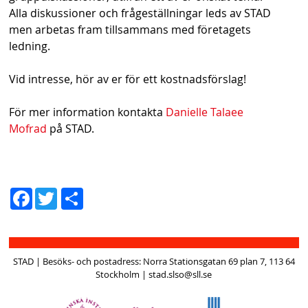
Alla diskussioner och frågeställningar leds av STAD
men arbetas fram tillsammans med företagets
ledning.
Vid intresse, hör av er för ett kostnadsförslag!
För mer information kontakta
Danielle Talaee
Mofrad
på STAD.
D
Fac
Twit
el
ebo
ter
a
ok
STAD | Besöks- och postadress: Norra Stationsgatan 69 plan 7, 113 64
Stockholm | stad.slso@sll.se