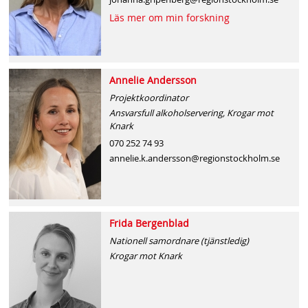
s
Läs mer om min forskning
h
n
Annelie Andersson
a
Projektkoordinator
v
Ansvarsfull alkoholservering, Krogar mot
Knark
b
070 252 74 93
a
annelie.k.andersson@regionstockholm.se
r
Frida Bergenblad
Nationell samordnare (tjänstledig)
Krogar mot Knark