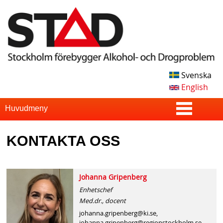
Skip
to
main
content
Svenska
S
English
T
S
Huvudmeny
u
A
KONTAKTA OSS
p
D
e
r
Johanna Gripenberg
Enhetschef
f
Med.dr., docent
i
johanna.gripenberg@ki.se,
johanna.gripenberg@regionstockholm.se