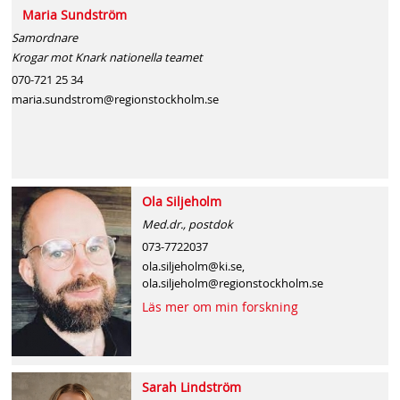
Maria Sundström
Samordnare
Krogar mot Knark nationella teamet
070-721 25 34
maria.sundstrom@regionstockholm.se
Ola Siljeholm
Med.dr., postdok
073-7722037
ola.siljeholm@ki.se,
ola.siljeholm@regionstockholm.se
Läs mer om min forskning
Sarah Lindström