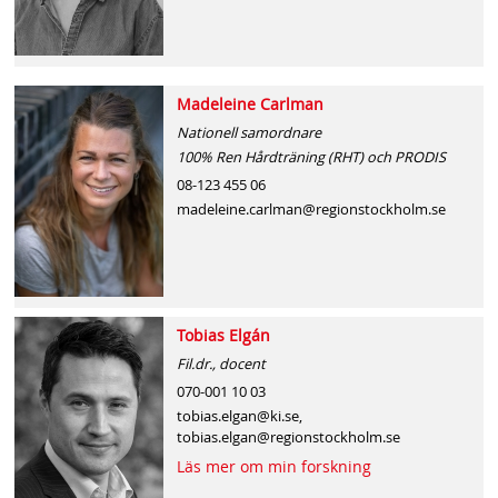
Madeleine Carlman
Nationell samordnare
100% Ren Hårdträning (RHT) och PRODIS
08-123 455 06
madeleine.carlman@regionstockholm.se
Tobias Elgán
Fil.dr., docent
070-001 10 03
tobias.elgan@ki.se,
tobias.elgan@regionstockholm.se
Läs mer om min forskning