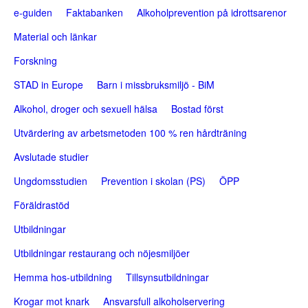
n
e-guiden
Faktabanken
Alkoholprevention på idrottsarenor
a
Material och länkar
v
Forskning
b
STAD in Europe
Barn i missbruksmiljö - BiM
a
Alkohol, droger och sexuell hälsa
Bostad först
r
Utvärdering av arbetsmetoden 100 % ren hårdträning
Avslutade studier
Ungdomsstudien
Prevention i skolan (PS)
ÖPP
Föräldrastöd
Utbildningar
Utbildningar restaurang och nöjesmiljöer
Hemma hos-utbildning
Tillsynsutbildningar
Krogar mot knark
Ansvarsfull alkoholservering