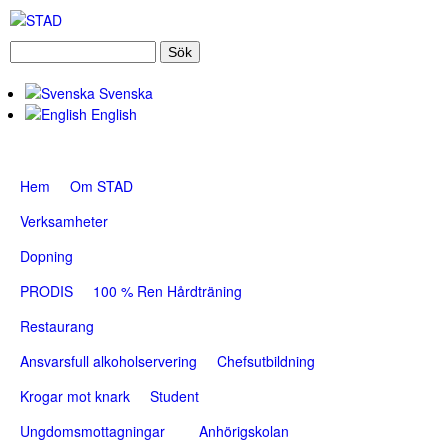
Skip
to
S
S
S
main
ö
T
k
Svenska
content
e
English
a
A
r
D
S
Hem
Om STAD
c
u
Verksamheter
h
p
f
Dopning
e
o
PRODIS
100 % Ren Hårdträning
r
r
Restaurang
f
m
Ansvarsfull alkoholservering
Chefsutbildning
i
s
Krogar mot knark
Student
h
Ungdomsmottagningar
Anhörigskolan