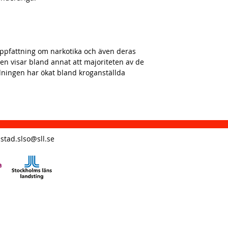
uppfattning om narkotika och även deras
en visar bland annat att majoriteten av de
dningen har ökat bland kroganställda
stad.slso@sll.se