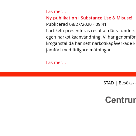
h
n
Läs mer...
Ny publikation i Substance Use & Misuse!
a
Publicerad
08/27/2020 - 09:41
v
I artikeln presenteras resultat där vi unde
egen narkotikaanvändning. Vi har genomfört 
b
kroganställda har sett narkotikapåverkade 
a
jämfört med tidigare mätningar.
r
Läs mer...
STAD | Besöks- 