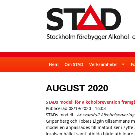
S
S
T
Hem
Om STAD
Verksamheter
F
u
A
p
AUGUST 2020
D
e
r
STADs modell för alkoholprevention framgå
f
Publicerad
08/19/2020 - 16:03
STADs modell i
Ansvarsfull Alkoholservering
i
Gripenberg och Tobias Elgán tillsammans me
s
modellen anpassades till matbutiker i syfte 
lokalsamhället samt utbilda både utbildare 