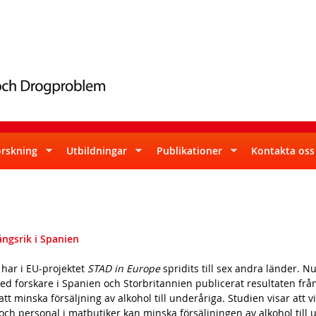
Skip
to
main
content
orskning
Utbildningar
Publikationer
Kontakta oss
ngsrik i Spanien
har i EU-projektet
STAD in Europe
spridits till sex andra länder.
d forskare i Spanien och Storbritannien publicerat resultaten frå
att minska försäljning av alkohol till underåriga. Studien visar att
och personal i matbutiker kan minska försäljningen av alkohol till 