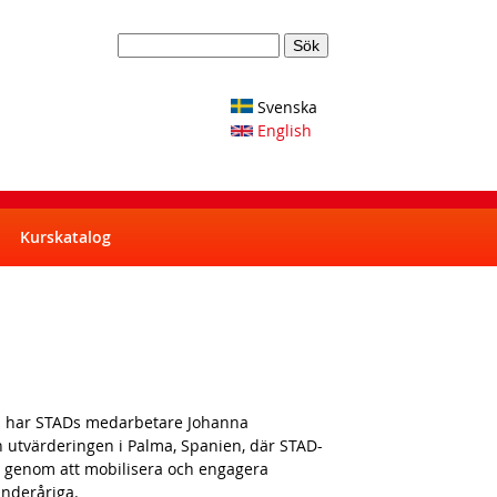
S
S
ö
k
e
Svenska
English
a
r
c
h
Kurskatalog
f
o
r
m
 Nu har STADs medarbetare Johanna
n utvärderingen i Palma, Spanien, där STAD-
 vi genom att mobilisera och engagera
underåriga.