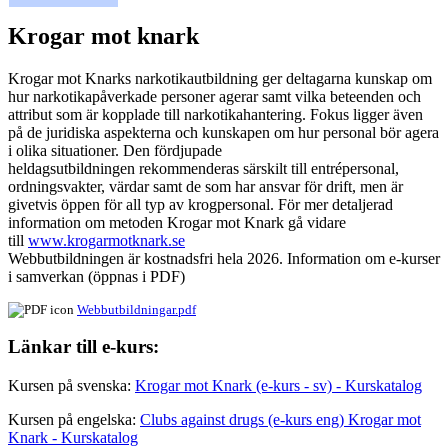
Krogar mot knark
Krogar mot Knarks narkotikautbildning ger deltagarna kunskap om
hur narkotikapåverkade personer agerar samt vilka beteenden och
attribut som är kopplade till narkotikahantering. Fokus ligger även
på de juridiska aspekterna och kunskapen om hur personal bör agera
i olika situationer. Den fördjupade
heldagsutbildningen rekommenderas särskilt till entrépersonal,
ordningsvakter, värdar samt de som har ansvar för drift, men är
givetvis öppen för all typ av krogpersonal. För mer detaljerad
information om metoden Krogar mot Knark gå vidare
till
www.krogarmotknark.se
Webbutbildningen är kostnadsfri hela 2026. Information om e-kurser
i samverkan (öppnas i PDF)
Webbutbildningar.pdf
Länkar till e-kurs:
Kursen på svenska:
Krogar mot Knark (e-kurs - sv) - Kurskatalog
Kursen på engelska:
Clubs against drugs (e-kurs eng) Krogar mot
Knark - Kurskatalog