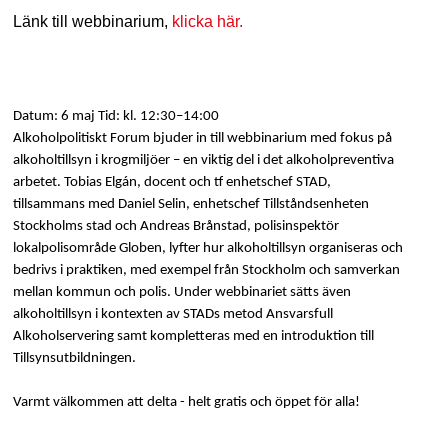
Länk till webbinarium,
klicka här.
a
v
b
Datum: 6 maj Tid: kl. 12:30–14:00
a
Alkoholpolitiskt Forum bjuder in till webbinarium med fokus på
alkoholtillsyn i krogmiljöer – en viktig del i det alkoholpreventiva
r
arbetet. Tobias Elgán, docent och tf enhetschef STAD,
tillsammans med Daniel Selin, enhetschef Tillståndsenheten
Stockholms stad och Andreas Brånstad, polisinspektör
lokalpolisområde Globen, lyfter hur alkoholtillsyn organiseras och
bedrivs i praktiken, med exempel från Stockholm och samverkan
mellan kommun och polis. Under webbinariet sätts även
alkoholtillsyn i kontexten av STADs metod Ansvarsfull
Alkoholservering samt kompletteras med en introduktion till
Tillsynsutbildningen.
Varmt välkommen att delta - helt gratis och öppet för alla!