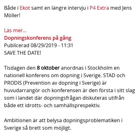
s
Både i
Ekot
samt en längre intervju i
P4 Extra
med Jens
Möller!
h
n
Läs mer...
Dopningskonferens på gång
a
Publicerad
08/29/2019 - 11:31
v
SAVE THE DATE!
b
Tisdagen den
8 oktober
anordnas i Stockholm en
a
nationell konferens om dopning i Sverige. STAD och
PRODIS (Prevention av dopning i Sverige) är
r
huvudarrangör och konferensen är den första i sitt slag
som i landet där dopningsfrågan diskuteras utifrån
både ett idrotts- och samhällsprespektiv.
Ambitionen är att belysa dopningsproblematiken i
Sverige så brett som möjligt.