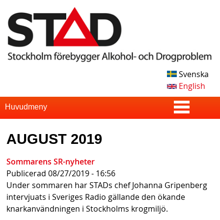
Skip
to
main
content
Svenska
S
English
T
S
Huvudmeny
u
A
AUGUST 2019
p
D
e
Sommarens SR-nyheter
Publicerad
08/27/2019 - 16:56
r
Under sommaren har STADs chef Johanna Gripenberg
f
intervjuats i Sveriges Radio gällande den ökande
knarkanvändningen i Stockholms krogmiljö.
i