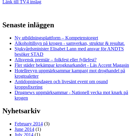
Länk till TV4 inslag
Senaste inläggen
Ny utbildningsplattform – Kompetenstorget
Alkoholtillsyn på krogen - samverkan, struktur & resultat.
Sjukvårdsminister Elisabet Lann med ansvar för ANDTS
besöker STAD
Allsvensk premiär – folkfest eller fyllefest?
Fler städer bekämpar krogknarkandet - Läs Accent Magasin
Hotellrevyn uppmärksammar kampanj mot droghandel på
krogtoaletter
Antidopningsdagen och livesänt event om osund
kroppsfixering
Drugnews uppmärksammar - Nationell vecka mot knark på
krogen
Nyhetsarkiv
February 2014
(3)
June 2014
(1)
July 2014
(1)