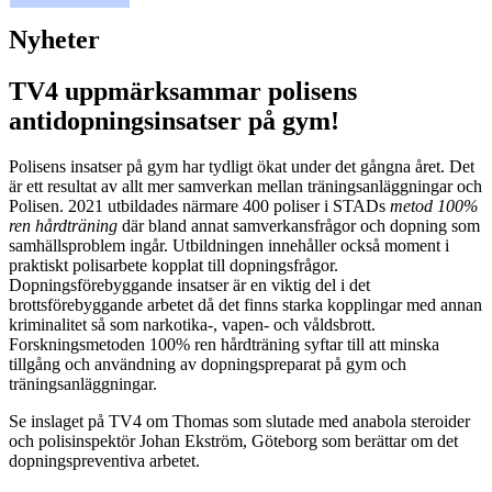
Nyheter
TV4 uppmärksammar polisens
antidopningsinsatser på gym!
Polisens insatser på gym har tydligt ökat under det gångna året. Det
är ett resultat av allt mer samverkan mellan träningsanläggningar och
Polisen. 2021 utbildades närmare 400 poliser i STADs
metod 100%
ren hårdträning
där bland annat samverkansfrågor och dopning som
samhällsproblem ingår. Utbildningen innehåller också moment i
praktiskt polisarbete kopplat till dopningsfrågor.
Dopningsförebyggande insatser är en viktig del i det
brottsförebyggande arbetet då det finns starka kopplingar med annan
kriminalitet så som narkotika-, vapen- och våldsbrott.
Forskningsmetoden 100% ren hårdträning syftar till att minska
tillgång och användning av dopningspreparat på gym och
träningsanläggningar.
Se inslaget på TV4 om Thomas som slutade med anabola steroider
och polisinspektör Johan Ekström, Göteborg som berättar om det
dopningspreventiva arbetet.