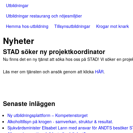
n
Utbildningar
a
Utbildningar restaurang och nöjesmiljöer
v
Hemma hos-utbildning
Tillsynsutbildningar
Krogar mot knark
b
Nyheter
a
r
STAD söker ny projektkoordinator
Nu finns det en ny tjänst att söka hos oss på STAD! Vi söker en proje
Läs mer om tjänsten och ansök genom att klicka
HÄR
.
Senaste inläggen
Ny utbildningsplattform – Kompetenstorget
Alkoholtillsyn på krogen - samverkan, struktur & resultat.
Sjukvårdsminister Elisabet Lann med ansvar för ANDTS besöker 