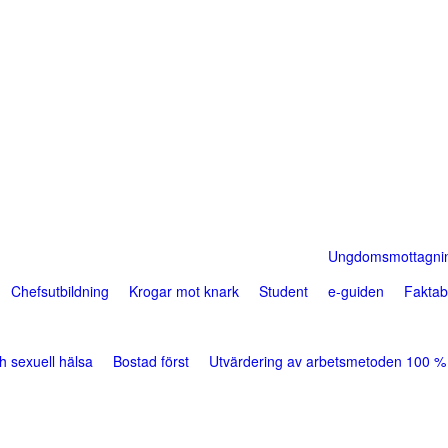
Skip
to
main
content
Ungdomsmottagni
Chefsutbildning
Krogar mot knark
Student
e-guiden
Fakta
h sexuell hälsa
Bostad först
Utvärdering av arbetsmetoden 100 % 
d