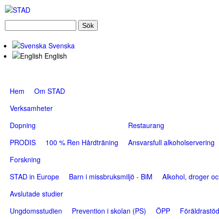
S
S
S
ö
T
k
Svenska
e
English
a
A
r
D
S
Hem
Om STAD
c
u
Verksamheter
h
p
f
Dopning
Restaurang
e
o
PRODIS
100 % Ren Hårdträning
Ansvarsfull alkoholservering
r
r
Forskning
f
m
STAD in Europe
Barn i missbruksmiljö - BiM
Alkohol, droger oc
i
s
Avslutade studier
h
Ungdomsstudien
Prevention i skolan (PS)
ÖPP
Föräldrastö