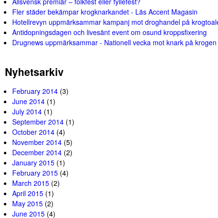
Allsvensk premiär – folkfest eller fyllefest?
Fler städer bekämpar krogknarkandet - Läs Accent Magasin
Hotellrevyn uppmärksammar kampanj mot droghandel på krogtoale
Antidopningsdagen och livesänt event om osund kroppsfixering
Drugnews uppmärksammar - Nationell vecka mot knark på krogen
Nyhetsarkiv
February 2014
(3)
June 2014
(1)
July 2014
(1)
September 2014
(1)
October 2014
(4)
November 2014
(5)
December 2014
(2)
January 2015
(1)
February 2015
(4)
March 2015
(2)
April 2015
(1)
May 2015
(2)
June 2015
(4)