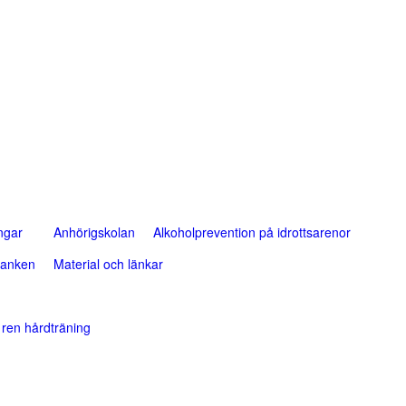
ngar
Anhörigskolan
Alkoholprevention på idrottsarenor
banken
Material och länkar
ren hårdträning