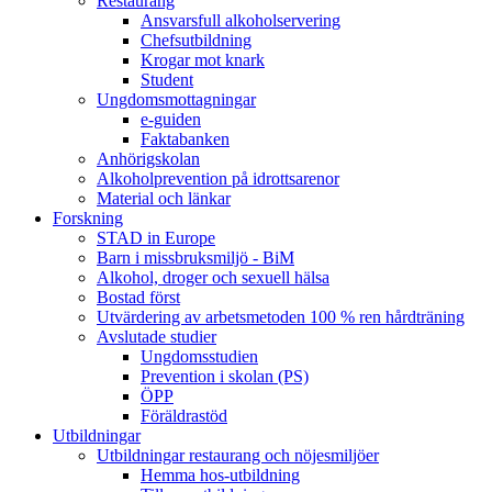
Restaurang
Ansvarsfull alkoholservering
Chefsutbildning
Krogar mot knark
Student
Ungdomsmottagningar
e-guiden
Faktabanken
Anhörigskolan
Alkoholprevention på idrottsarenor
Material och länkar
Forskning
STAD in Europe
Barn i missbruksmiljö - BiM
Alkohol, droger och sexuell hälsa
Bostad först
Utvärdering av arbetsmetoden 100 % ren hårdträning
Avslutade studier
Ungdomsstudien
Prevention i skolan (PS)
ÖPP
Föräldrastöd
Utbildningar
Utbildningar restaurang och nöjesmiljöer
Hemma hos-utbildning