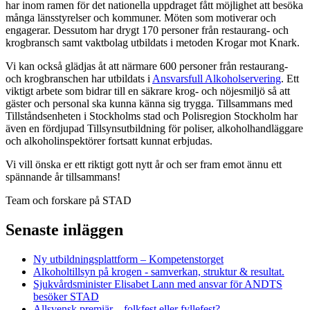
har inom ramen för det nationella uppdraget fått möjlighet att besöka
många länsstyrelser och kommuner. Möten som motiverar och
engagerar. Dessutom har drygt 170 personer från restaurang- och
krogbransch samt vaktbolag utbildats i metoden Krogar mot Knark.
Vi kan också glädjas åt att närmare 600 personer från restaurang-
och krogbranschen har utbildats i
Ansvarsfull Alkoholservering
. Ett
viktigt arbete som bidrar till en säkrare krog- och nöjesmiljö så att
gäster och personal ska kunna känna sig trygga. Tillsammans med
Tillståndsenheten i Stockholms stad och Polisregion Stockholm har
även en fördjupad Tillsynsutbildning för poliser, alkoholhandläggare
och alkoholinspektörer fortsatt kunnat erbjudas.
Vi vill önska er ett riktigt gott nytt år och ser fram emot ännu ett
spännande år tillsammans!
Team och forskare på STAD
Senaste inläggen
Ny utbildningsplattform – Kompetenstorget
Alkoholtillsyn på krogen - samverkan, struktur & resultat.
Sjukvårdsminister Elisabet Lann med ansvar för ANDTS
besöker STAD
Allsvensk premiär – folkfest eller fyllefest?