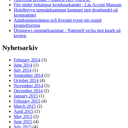
Fler städer bekämpar krogknarkandet - Läs Accent Magasin
Hotellrevyn uppmärksammar kampanj mot droghandel på
krogtoaletter
Antidopningsdagen och livesänt event om osund
kroppsfixering
Drugnews uppmärksammar - Nationell vecka mot knark på
krogen
Nyhetsarkiv
February 2014
(3)
June 2014
(1)
July 2014
(1)
September 2014
(1)
October 2014
(4)
November 2014
(5)
December 2014
(2)
January 2015
(1)
February 2015
(4)
March 2015
(2)
April 2015
(1)
May 2015
(2)
June 2015
(4)
July 2015
(4)