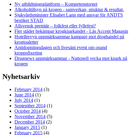
Ny utbildningsplattform – Kompetenstorget
Alkoholtillsyn på krogen - samverkan, struktur & resultat.
Sjukvårdsminister Elisabet Lann med ansvar för ANDTS
besöker STAD
Allsvensk premiär – folkfest eller fyllefest?
Fler städer bekämpar krogknarkandet - Läs Accent Magasin
Hotellrevyn uppmärksammar kampanj mot droghandel på
krogtoaletter
Antidopningsdagen och livesänt event om osund
kroppsfixering
Drugnews uppmärksammar - Nationell vecka mot knark på
krogen
Nyhetsarkiv
February 2014
(3)
June 2014
(1)
July 2014
(1)
September 2014
(1)
October 2014
(4)
November 2014
(5)
December 2014
(2)
January 2015
(1)
February 2015
(4)