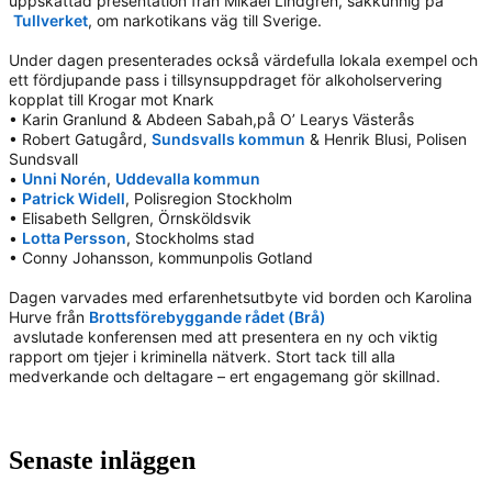
uppskattad presentation från Mikael Lindgren, sakkunnig på
Tullverket
, om narkotikans väg till Sverige.
Under dagen presenterades också värdefulla lokala exempel och
ett fördjupande pass i tillsynsuppdraget för alkoholservering
kopplat till Krogar mot Knark
• Karin Granlund & Abdeen Sabah,på O’ Learys Västerås
• Robert Gatugård,
Sundsvalls kommun
& Henrik Blusi, Polisen
Sundsvall
•
Unni Norén
,
Uddevalla kommun
•
Patrick Widell
, Polisregion Stockholm
• Elisabeth Sellgren, Örnsköldsvik
•
Lotta Persson
, Stockholms stad
• Conny Johansson, kommunpolis Gotland
Dagen varvades med erfarenhetsutbyte vid borden och Karolina
Hurve från
Brottsförebyggande rådet (Brå)
 avslutade konferensen med att 
presentera en ny och viktig
rapport om tjejer i kriminella nätverk.
Stort tack till alla
medverkande och deltagare – ert engagemang gör skillnad.
Senaste inläggen