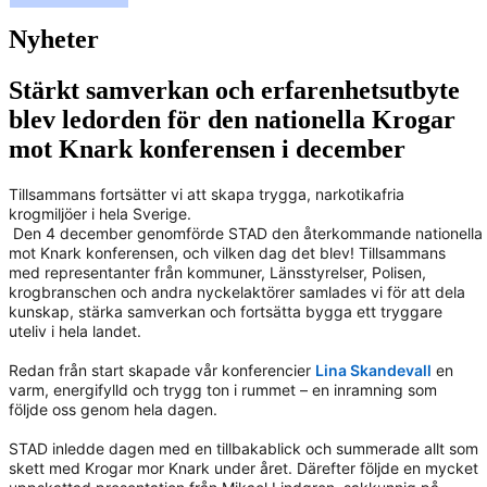
Nyheter
Stärkt samverkan och erfarenhetsutbyte
blev ledorden för den nationella Krogar
mot Knark konferensen i december
Tillsammans fortsätter vi att skapa trygga, narkotikafria
krogmiljöer i hela Sverige.
 Den 4 december genomförde STAD den återkommande nationella 
mot Knark konferensen, och vilken dag det blev! Tillsammans
med representanter från kommuner, Länsstyrelser, Polisen,
krogbranschen och andra nyckelaktörer samlades vi för att dela
kunskap, stärka samverkan och fortsätta bygga ett tryggare
uteliv i hela landet.
Redan från start skapade vår konferencier
Lina Skandevall
en
varm, energifylld och trygg ton i rummet – en inramning som
följde oss genom hela dagen.
STAD inledde dagen med en tillbakablick och summerade allt som
skett med Krogar mor Knark under året. Därefter följde en mycket