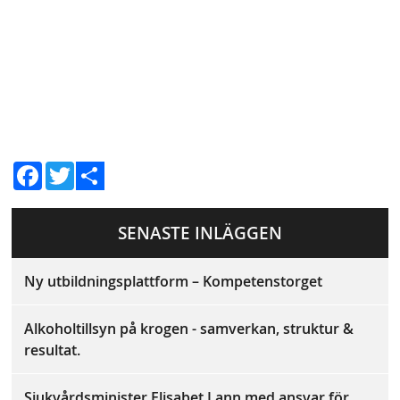
F
T
a
w
c
i
D
e
t
b
t
SENASTE INLÄGGEN
e
o
e
o
r
l
k
Ny utbildningsplattform – Kompetenstorget
a
Alkoholtillsyn på krogen - samverkan, struktur &
resultat.
Sjukvårdsminister Elisabet Lann med ansvar för