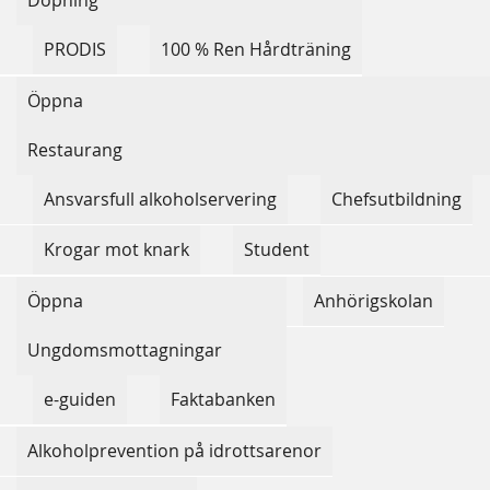
s
PRODIS
100 % Ren Hårdträning
h
n
Öppna
a
Restaurang
v
Ansvarsfull alkoholservering
Chefsutbildning
b
Krogar mot knark
Student
a
r
Öppna
Anhörigskolan
Ungdomsmottagningar
e-guiden
Faktabanken
Alkoholprevention på idrottsarenor