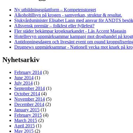
Ny utbildningsplattform – Kompetenstorget
Alkoholtillsyn på krogen - samverkan, struktur & resultat.
Sjukvårdsminister Elisabet Lann med ansvar för ANDTS bes
Allsvensk premiär – folkfest eller fyllefest?
Fler städer bekämpar krogknarkandet - Läs Accent Magasin
Hotellrevyn uppmärksammar kampanj mot droghandel på krogto
Antidopningsdagen och livesänt event om osund kroppsfixerin
Drugnews uppmärksammar - Nationell vecka mot knark på kr
Nyhetsarkiv
February 2014
(3)
June 2014
(1)
July 2014
(1)
September 2014
(1)
October 2014
(4)
November 2014
(5)
December 2014
(2)
January 2015
(1)
February 2015
(4)
March 2015
(2)
April 2015
(1)
May 2015
(2)