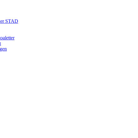
öker STAD
aletter
g
ogen