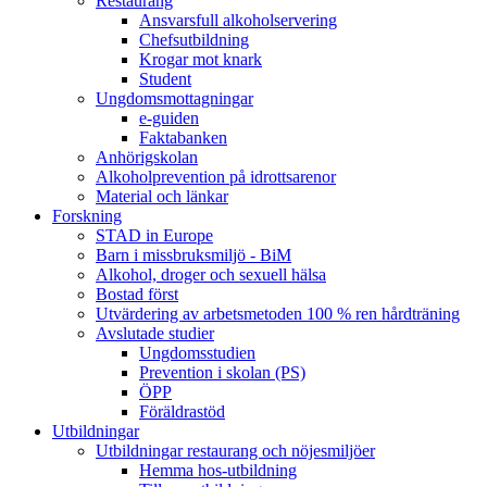
Restaurang
Ansvarsfull alkoholservering
Chefsutbildning
Krogar mot knark
Student
Ungdomsmottagningar
e-guiden
Faktabanken
Anhörigskolan
Alkoholprevention på idrottsarenor
Material och länkar
Forskning
STAD in Europe
Barn i missbruksmiljö - BiM
Alkohol, droger och sexuell hälsa
Bostad först
Utvärdering av arbetsmetoden 100 % ren hårdträning
Avslutade studier
Ungdomsstudien
Prevention i skolan (PS)
ÖPP
Föräldrastöd
Utbildningar
Utbildningar restaurang och nöjesmiljöer
Hemma hos-utbildning