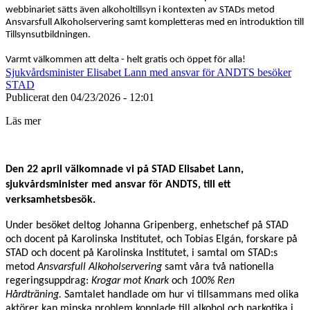
webbinariet sätts även alkoholtillsyn i kontexten av STADs metod
Ansvarsfull Alkoholservering samt kompletteras med en introduktion till
Tillsynsutbildningen.
Varmt välkommen att delta - helt gratis och öppet för alla!
Sjukvårdsminister Elisabet Lann med ansvar för ANDTS besöker
STAD
Publicerat den
04/23/2026 - 12:01
Läs mer
Den 22 april välkomnade vi på STAD Elisabet Lann,
sjukvårdsminister med ansvar för ANDTS, till ett
verksamhetsbesök.
Under besöket deltog Johanna Gripenberg, enhetschef på STAD
och docent på Karolinska Institutet, och Tobias Elgán, forskare på
STAD och docent på Karolinska Institutet, i samtal om STAD:s
metod
Ansvarsfull Alkoholservering
samt våra två nationella
regeringsuppdrag:
Krogar mot Knark
och
100% Ren
Hårdträning.
Samtalet handlade om hur vi tillsammans med olika
aktörer kan minska problem kopplade till alkohol och narkotika i