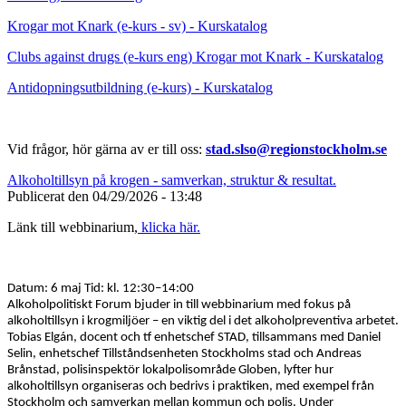
Krogar mot Knark (e-kurs - sv) - Kurskatalog
Clubs against drugs (e-kurs eng) Krogar mot Knark - Kurskatalog
Antidopningsutbildning (e-kurs) - Kurskatalog
Vid frågor, hör gärna av er till oss:
stad.slso@regionstockholm.se
Alkoholtillsyn på krogen - samverkan, struktur & resultat.
Publicerat den
04/29/2026 - 13:48
Länk till webbinarium,
klicka här.
Datum: 6 maj Tid: kl. 12:30–14:00
Alkoholpolitiskt Forum bjuder in till webbinarium med fokus på
alkoholtillsyn i krogmiljöer – en viktig del i det alkoholpreventiva arbetet.
Tobias Elgán, docent och tf enhetschef STAD, tillsammans med Daniel
Selin, enhetschef Tillståndsenheten Stockholms stad och Andreas
Brånstad, polisinspektör lokalpolisområde Globen, lyfter hur
alkoholtillsyn organiseras och bedrivs i praktiken, med exempel från
Stockholm och samverkan mellan kommun och polis. Under