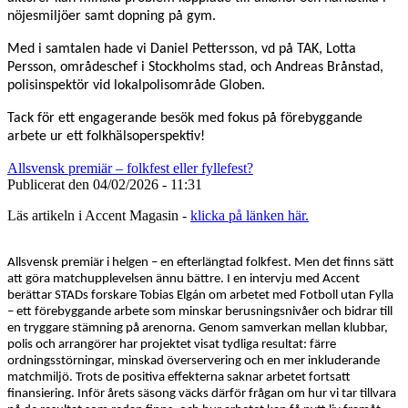
nöjesmiljöer samt dopning på gym.
Med i samtalen hade vi Daniel Pettersson, vd på TAK, Lotta
Persson, områdeschef i Stockholms stad, och Andreas Brånstad,
polisinspektör vid lokalpolisområde Globen.
Tack för ett engagerande besök med fokus på förebyggande
arbete ur ett folkhälsoperspektiv!
Allsvensk premiär – folkfest eller fyllefest?
Publicerat den
04/02/2026 - 11:31
Läs artikeln i Accent Magasin -
klicka på länken här.
Allsvensk premiär i helgen – en efterlängtad folkfest. Men det finns sätt
att göra matchupplevelsen ännu bättre. I en intervju med Accent
berättar STADs forskare Tobias Elgán om arbetet med Fotboll utan Fylla
– ett förebyggande arbete som minskar berusningsnivåer och bidrar till
en tryggare stämning på arenorna. Genom samverkan mellan klubbar,
polis och arrangörer har projektet visat tydliga resultat: färre
ordningsstörningar, minskad överservering och en mer inkluderande
matchmiljö. Trots de positiva effekterna saknar arbetet fortsatt
finansiering. Inför årets säsong väcks därför frågan om hur vi tar tillvara