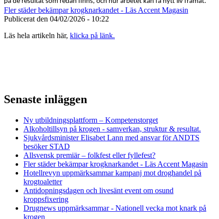
på de resultat som redan finns, och hur arbetet kan få nytt liv framåt.
Fler städer bekämpar krogknarkandet - Läs Accent Magasin
Publicerat den
04/02/2026 - 10:22
Läs hela artikeln här,
klicka på länk.
Senaste inläggen
Ny utbildningsplattform – Kompetenstorget
Alkoholtillsyn på krogen - samverkan, struktur & resultat.
Sjukvårdsminister Elisabet Lann med ansvar för ANDTS
besöker STAD
Allsvensk premiär – folkfest eller fyllefest?
Fler städer bekämpar krogknarkandet - Läs Accent Magasin
Hotellrevyn uppmärksammar kampanj mot droghandel på
krogtoaletter
Antidopningsdagen och livesänt event om osund
kroppsfixering
Drugnews uppmärksammar - Nationell vecka mot knark på
krogen