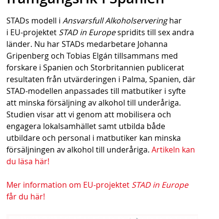
s
STADs modell i
Ansvarsfull Alkoholservering
har
h
i EU-projektet
STAD in Europe
spridits till sex andra
n
länder. Nu har STADs medarbetare Johanna
Gripenberg och Tobias Elgán tillsammans med
a
forskare i Spanien och Storbritannien publicerat
v
resultaten från utvärderingen i Palma, Spanien, där
STAD-modellen anpassades till matbutiker i syfte
b
att minska försäljning av alkohol till underåriga.
a
Studien visar att vi genom att mobilisera och
engagera lokalsamhället samt utbilda både
r
utbildare och personal i matbutiker kan minska
försäljningen av alkohol till underåriga.
Artikeln kan
du läsa här!
Mer information om EU-projektet
STAD in Europe
får du här!