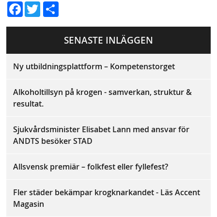
D
Fac
Twit
el
ebo
ter
a
SENASTE INLÄGGEN
ok
Ny utbildningsplattform – Kompetenstorget
Alkoholtillsyn på krogen - samverkan, struktur &
resultat.
Sjukvårdsminister Elisabet Lann med ansvar för
ANDTS besöker STAD
Allsvensk premiär – folkfest eller fyllefest?
Fler städer bekämpar krogknarkandet - Läs Accent
Magasin