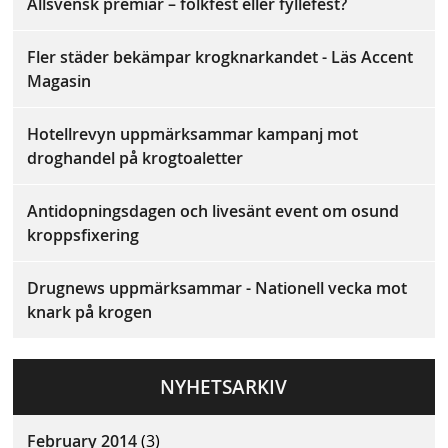
Allsvensk premiär – folkfest eller fyllefest?
Fler städer bekämpar krogknarkandet - Läs Accent
Magasin
Hotellrevyn uppmärksammar kampanj mot
droghandel på krogtoaletter
Antidopningsdagen och livesänt event om osund
kroppsfixering
Drugnews uppmärksammar - Nationell vecka mot
knark på krogen
NYHETSARKIV
February 2014
(3)