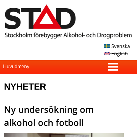
Skip
to
main
content
Svenska
S
English
T
S
Huvudmeny
u
A
NYHETER
p
D
e
Ny undersökning om
r
f
alkohol och fotboll
i