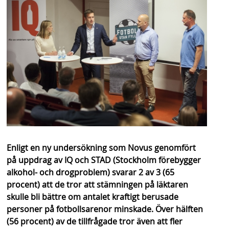
s
h
n
a
v
b
a
r
Enligt en ny undersökning som Novus genomfört
på uppdrag av IQ och STAD (Stockholm förebygger
alkohol- och drogproblem) svarar 2 av 3 (65
procent) att de tror att stämningen på läktaren
skulle bli bättre om antalet kraftigt berusade
personer på fotbollsarenor minskade. Över hälften
(56 procent) av de tillfrågade tror även att fler