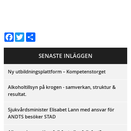
D
Fac
Twit
el
ebo
ter
a
SENASTE INLÄGGEN
ok
Ny utbildningsplattform – Kompetenstorget
Alkoholtillsyn på krogen - samverkan, struktur &
resultat.
Sjukvårdsminister Elisabet Lann med ansvar för
ANDTS besöker STAD