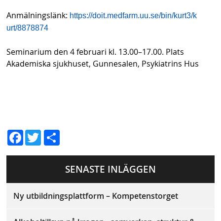
Anmälningslänk:
https://doit.medfarm.uu.se/bin/kurt3/k
urt/8878874
Seminarium den 4 februari kl. 13.00–17.00. Plats
Akademiska sjukhuset, Gunnesalen, Psykiatrins Hus
D
Fac
Twit
el
ebo
ter
a
SENASTE INLÄGGEN
ok
Ny utbildningsplattform – Kompetenstorget