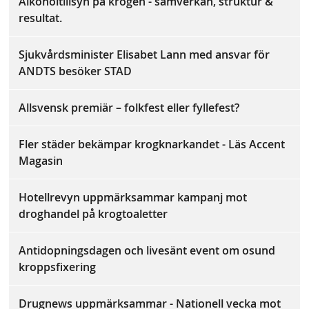
Alkoholtillsyn på krogen - samverkan, struktur &
resultat.
Sjukvårdsminister Elisabet Lann med ansvar för
ANDTS besöker STAD
Allsvensk premiär – folkfest eller fyllefest?
Fler städer bekämpar krogknarkandet - Läs Accent
Magasin
Hotellrevyn uppmärksammar kampanj mot
droghandel på krogtoaletter
Antidopningsdagen och livesänt event om osund
kroppsfixering
Drugnews uppmärksammar - Nationell vecka mot