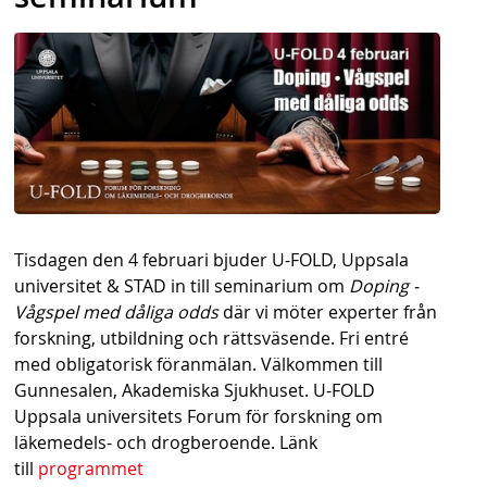
s
h
n
a
v
b
a
Tisdagen den 4 februari bjuder U-FOLD, Uppsala
universitet & STAD in till seminarium om
Doping -
r
Vågspel med dåliga odds
där vi möter experter från
forskning, utbildning och rättsväsende. Fri entré
med obligatorisk föranmälan. Välkommen till
Gunnesalen, Akademiska Sjukhuset. U-FOLD
Uppsala universitets Forum för forskning om
läkemedels- och drogberoende. Länk
till
programmet