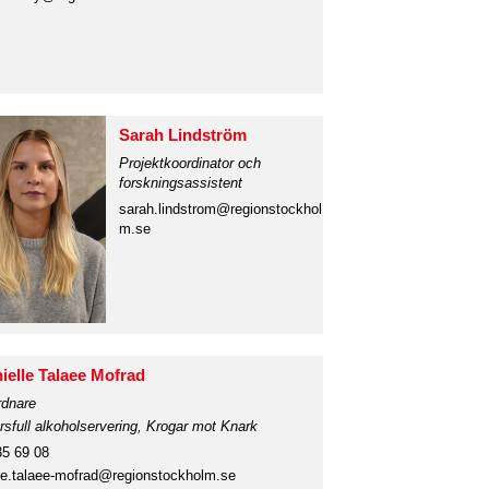
Sarah Lindström
Projektkoordinator och
forskningsassistent
sarah.lindstrom@regionstockhol
m.se
ielle Talaee Mofrad
dnare
sfull alkoholservering, Krogar mot Knark
35 69 08
lle.talaee-mofrad@regionstockholm.se