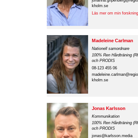
h
johanna.gripenberg@regi
kholm.se
n
Läs mer om min forsknin
a
v
b
Madeleine Carlman
a
Nationell samordnare
100% Ren Hårdträning (R
r
och PRODIS
08-123 455 06
madeleine.carlman@regio
kholm.se
Jonas Karlsson
Kommunikation
100% Ren Hårdträning (R
och PRODIS
jonas@karlsson.media