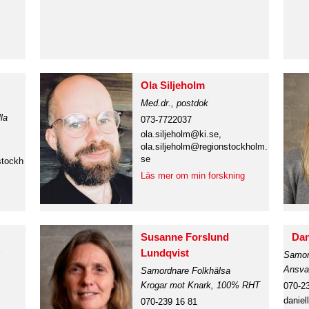
Ola Siljeholm
Med.dr., postdok
la
073-7722037
ola.siljeholm@ki.se,
ola.siljeholm@regionstockholm.
se
stockh
Läs mer om min forskning
Susanne Forslund
Dan
Lundqvist
Samor
Ansvar
Samordnare Folkhälsa
Krogar mot Knark, 100% RHT
070-2
danie
070-239 16 81