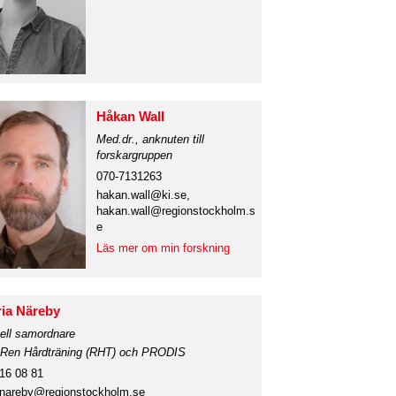
Håkan Wall
Med.dr., anknuten till
forskargruppen
070-7131263
hakan.wall@ki.se,
hakan.wall@regionstockholm.s
e
Läs mer om min forskning
ia Näreby
ell samordnare
Ren Hårdträning (RHT) och PRODIS
316 08 81
.nareby@regionstockholm.se