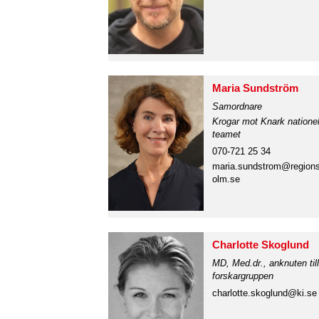
Maria Sundström
Samordnare
Krogar mot Knark nationel
teamet
070-721 25 34
maria.sundstrom@region
olm.se
Charlotte Skoglund
MD, Med.dr., anknuten till
forskargruppen
charlotte.skoglund@ki.se