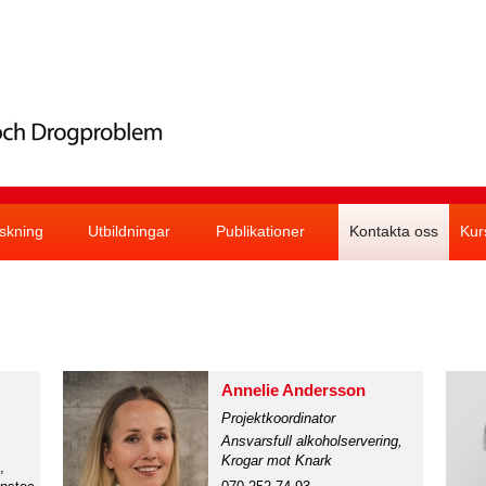
Skip
to
main
content
skning
Utbildningar
Publikationer
Kontakta oss
Kur
Annelie Andersson
Projektkoordinator
Ansvarsfull alkoholservering,
Krogar mot Knark
,