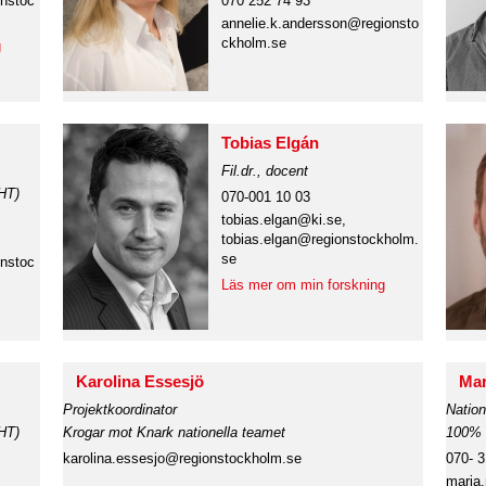
onstoc
070 252 74 93
annelie.k.andersson@regionsto
ckholm.se
g
Tobias Elgán
Fil.dr., docent
HT)
070-001 10 03
tobias.elgan@ki.se,
tobias.elgan@regionstockholm.
se
nstoc
Läs mer om min forskning
Karolina Essesjö
Mar
Projektkoordinator
Nation
HT)
Krogar mot Knark nationella teamet
100% 
karolina.essesjo@regionstockholm.se
070- 
maria