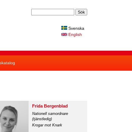
S
S
ö
k
e
Svenska
English
a
r
c
skatalog
h
f
o
r
m
Frida Bergenblad
Nationell samordnare
(tjänstledig)
Krogar mot Knark