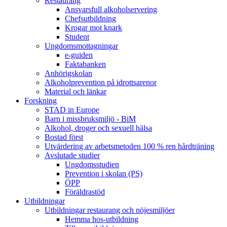
Restaurang
Ansvarsfull alkoholservering
Chefsutbildning
Krogar mot knark
Student
Ungdomsmottagningar
e-guiden
Faktabanken
Anhörigskolan
Alkoholprevention på idrottsarenor
Material och länkar
Forskning
STAD in Europe
Barn i missbruksmiljö - BiM
Alkohol, droger och sexuell hälsa
Bostad först
Utvärdering av arbetsmetoden 100 % ren hårdträning
Avslutade studier
Ungdomsstudien
Prevention i skolan (PS)
ÖPP
Föräldrastöd
Utbildningar
Utbildningar restaurang och nöjesmiljöer
Hemma hos-utbildning