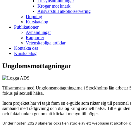
Tillsynsutbildningar
Krogar mot knark
Ansvarsfull alkoholservering
Dopning
Kurskatalog
Publikationer
Avhandlingar
Rapporter
Vetenskapliga artiklar
Kontakta oss
Kurskatalog
Ungdomsmottagningar
Tillsammans med Ungdomsmottagningarna i Stockholms län arbetar STA
fokus på sexuell hälsa.
Inom projektet har vi tagit fram en e-guide som riktar sig till persona
samband med rådgivning och dialog kring sexuell hälsa. Till e-guide
och faktabanken genom att klicka i menyn till höger.
Under hösten 2023 planeras också en studie av ett webbaserat alkohol- oc