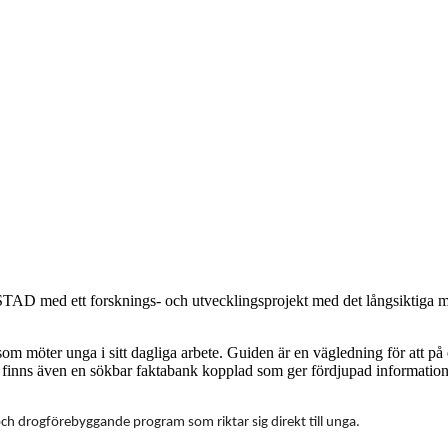
D med ett forsknings- och utvecklingsprojekt med det långsiktiga mål
l som möter unga i sitt dagliga arbete. Guiden är en vägledning för att p
n finns även en sökbar faktabank kopplad som ger fördjupad information
h drogförebyggande program som riktar sig direkt till unga.