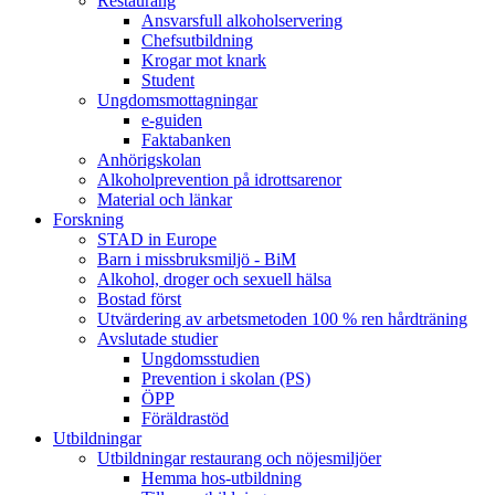
Restaurang
Ansvarsfull alkoholservering
Chefsutbildning
Krogar mot knark
Student
Ungdomsmottagningar
e-guiden
Faktabanken
Anhörigskolan
Alkoholprevention på idrottsarenor
Material och länkar
Forskning
STAD in Europe
Barn i missbruksmiljö - BiM
Alkohol, droger och sexuell hälsa
Bostad först
Utvärdering av arbetsmetoden 100 % ren hårdträning
Avslutade studier
Ungdomsstudien
Prevention i skolan (PS)
ÖPP
Föräldrastöd
Utbildningar
Utbildningar restaurang och nöjesmiljöer
Hemma hos-utbildning