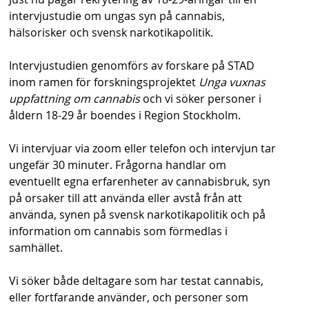
s
intervjustudie om ungas syn på cannabis,
hälsorisker och svensk narkotikapolitik.
h
n
Intervjustudien genomförs av forskare på STAD
inom ramen för forskningsprojektet
Unga vuxnas
a
uppfattning om cannabis
och vi söker personer i
v
åldern 18-29 år boendes i Region Stockholm.
b
Vi intervjuar via zoom eller telefon och intervjun tar
a
ungefär 30 minuter. Frågorna handlar om
eventuellt egna erfarenheter av cannabisbruk, syn
r
på orsaker till att använda eller avstå från att
använda, synen på svensk narkotikapolitik och på
information om cannabis som förmedlas i
samhället.
Vi söker både deltagare som har testat cannabis,
eller fortfarande använder, och personer som