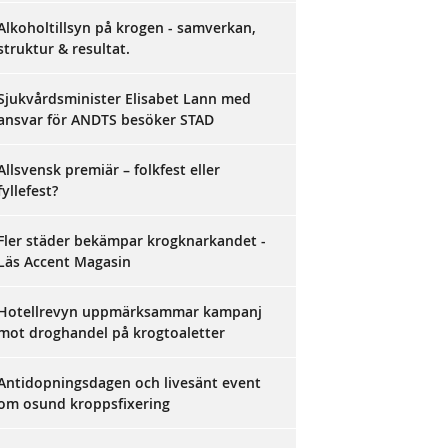
Alkoholtillsyn på krogen - samverkan,
struktur & resultat.
Sjukvårdsminister Elisabet Lann med
ansvar för ANDTS besöker STAD
Allsvensk premiär – folkfest eller
fyllefest?
Fler städer bekämpar krogknarkandet -
Läs Accent Magasin
Hotellrevyn uppmärksammar kampanj
mot droghandel på krogtoaletter
Antidopningsdagen och livesänt event
om osund kroppsfixering