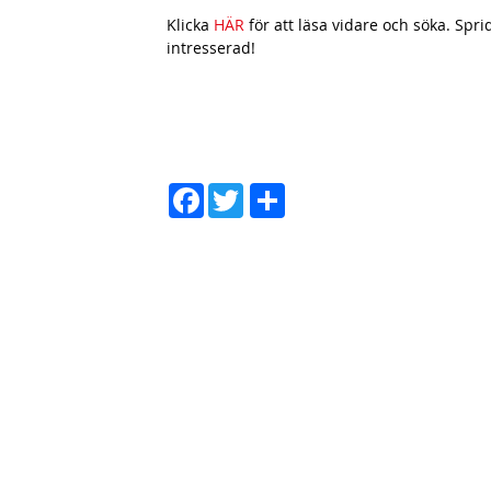
h
Klicka
H
ÄR
för att läsa vidare och söka. Spr
n
intresserad!
a
v
b
a
D
Face
Twit
r
el
book
ter
a