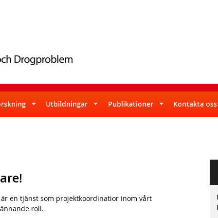
Skip
to
main
content
orskning
Utbildningar
Publikationer
Kontakta oss
are!
 är en tjänst som projektkoordinatior inom vårt
pännande roll.