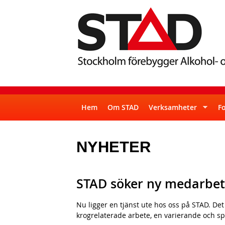
S
S
T
Hem
Om STAD
Verksamheter
F
u
A
p
NYHETER
D
e
r
f
STAD söker ny medarbet
i
Nu ligger en tjänst ute hos oss på STAD. Det
s
krogrelaterade arbete, en varierande och s