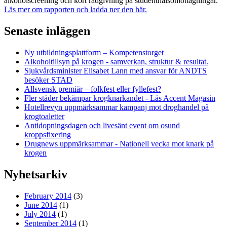
alkoholscreening och kort rådgivning på studenthälsomottagningar.
Läs mer om rapporten och ladda ner den här.
Senaste inläggen
Ny utbildningsplattform – Kompetenstorget
Alkoholtillsyn på krogen - samverkan, struktur & resultat.
Sjukvårdsminister Elisabet Lann med ansvar för ANDTS
besöker STAD
Allsvensk premiär – folkfest eller fyllefest?
Fler städer bekämpar krogknarkandet - Läs Accent Magasin
Hotellrevyn uppmärksammar kampanj mot droghandel på
krogtoaletter
Antidopningsdagen och livesänt event om osund
kroppsfixering
Drugnews uppmärksammar - Nationell vecka mot knark på
krogen
Nyhetsarkiv
February 2014
(3)
June 2014
(1)
July 2014
(1)
September 2014
(1)