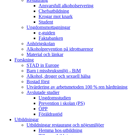
Restaurang
Ansvarsfull alkoholservering
Chefsutbildning
Krogar mot knark
Student
Ungdomsmottagningar
e-guiden
Faktabanken
Anhörigskolan
Alkoholprevention på idrottsarenor
Material och länkar
Forskning
STAD in Europe
Barn i missbruksmiljö - BiM
Alkohol, droger och sexuell hälsa
Bostad först
Utvärdering av arbetsmetoden 100 % ren hårdträning
Avslutade studier
Ungdomsstudien
Prevention i skolan (PS)
ÖPP
Föräldrastöd
Utbildningar
Utbildningar restaurang och nöjesmiljöer
Hemma hos-utbildning