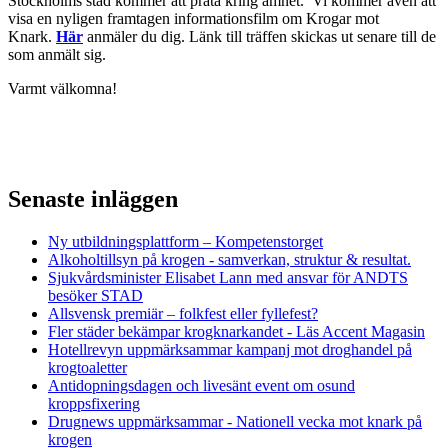
Stockholms stad kommer att prata kring ämnet. Vi kommer även att
visa en nyligen framtagen informationsfilm om Krogar mot
Knark.
Här
anmäler du dig. Länk till träffen skickas ut senare till de
som anmält sig.
Varmt välkomna!
Senaste inläggen
Ny utbildningsplattform – Kompetenstorget
Alkoholtillsyn på krogen - samverkan, struktur & resultat.
Sjukvårdsminister Elisabet Lann med ansvar för ANDTS
besöker STAD
Allsvensk premiär – folkfest eller fyllefest?
Fler städer bekämpar krogknarkandet - Läs Accent Magasin
Hotellrevyn uppmärksammar kampanj mot droghandel på
krogtoaletter
Antidopningsdagen och livesänt event om osund
kroppsfixering
Drugnews uppmärksammar - Nationell vecka mot knark på
krogen