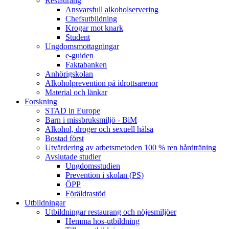
Restaurang
Ansvarsfull alkoholservering
Chefsutbildning
Krogar mot knark
Student
Ungdomsmottagningar
e-guiden
Faktabanken
Anhörigskolan
Alkoholprevention på idrottsarenor
Material och länkar
Forskning
STAD in Europe
Barn i missbruksmiljö - BiM
Alkohol, droger och sexuell hälsa
Bostad först
Utvärdering av arbetsmetoden 100 % ren hårdträning
Avslutade studier
Ungdomsstudien
Prevention i skolan (PS)
ÖPP
Föräldrastöd
Utbildningar
Utbildningar restaurang och nöjesmiljöer
Hemma hos-utbildning