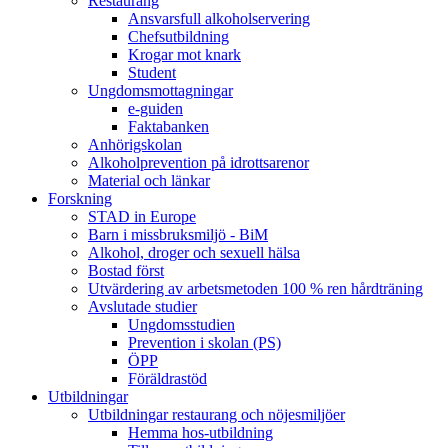
Restaurang
Ansvarsfull alkoholservering
Chefsutbildning
Krogar mot knark
Student
Ungdomsmottagningar
e-guiden
Faktabanken
Anhörigskolan
Alkoholprevention på idrottsarenor
Material och länkar
Forskning
STAD in Europe
Barn i missbruksmiljö - BiM
Alkohol, droger och sexuell hälsa
Bostad först
Utvärdering av arbetsmetoden 100 % ren hårdträning
Avslutade studier
Ungdomsstudien
Prevention i skolan (PS)
ÖPP
Föräldrastöd
Utbildningar
Utbildningar restaurang och nöjesmiljöer
Hemma hos-utbildning