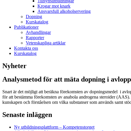
Tillsynsutbildningar
Krogar mot knark
Ansvarsfull alkoholservering
Dopning
Kurskatalog
Publikationer
Avhandlingar
Rapporter
Vetenskapliga artiklar
Kontakta oss
Kurskatalog
Nyheter
Analysmetod för att mäta dopning i avlopp
Snart är det möjligt att beräkna förekomsten av dopningsmedel i avlo
för att bestämma förekomsten av anabola androgena steroider (AAS)
kunskapen och förståelsen om vilka substanser som används samt stö
Senaste inläggen
Ny utbildningsplattform – Kompetenstorget