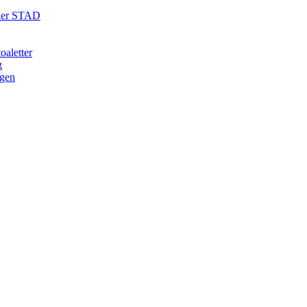
öker STAD
aletter
g
ogen