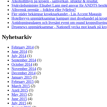
Alkoholtillsyn på krogen - samverkan, struktur & resultat.
Sjukvårdsminister Elisabet Lann med ansvar för ANDTS bes
Allsvensk premiär – folkfest eller fyllefest?
Fler städer bekämpar krogknarkandet - Läs Accent Magasin
Hotellrevyn uppmärksammar kampanj mot droghandel på krogto
Antidopningsdagen och livesänt event om osund kroppsfixerin
Drugnews uppmärksammar - Nationell vecka mot knark på kr
Nyhetsarkiv
February 2014
(3)
June 2014
(1)
July 2014
(1)
September 2014
(1)
October 2014
(4)
November 2014
(5)
December 2014
(2)
January 2015
(1)
February 2015
(4)
March 2015
(2)
April 2015
(1)
May 2015
(2)
June 2015
(4)
July 2015
(4)