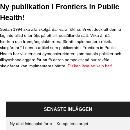
i
Ny publikation i Frontiers in Public
s
Health!
h
n
Sedan 1994 ska alla skolgårdar vara rökfria. Vi vet dock att denna
lag inte alltid efterföljs på ett tillfredställande sätt. Vilka är då
a
hindren och framgångsfaktorerna för att implementera rökrifa
v
skolgårdar? I denna artikel som publicerats i Frontiers in Public
Health har vi intervjuat gymnasierektorer, kommunala politiker och
b
tillsynshandläggare för att få deras perspektiv på hur rökfria
a
skolgårdar kan implmenteras bättre.
Du kan läsa artikeln här!
r
SENASTE INLÄGGEN
Ny utbildningsplattform – Kompetenstorget