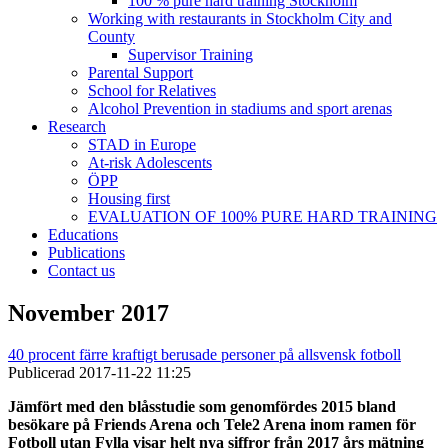
100 % pure hard training Stockholm
Working with restaurants in Stockholm City and
County
Supervisor Training
Parental Support
School for Relatives
Alcohol Prevention in stadiums and sport arenas
Research
STAD in Europe
At-risk Adolescents
ÖPP
Housing first
EVALUATION OF 100% PURE HARD TRAINING
Educations
Publications
Contact us
November 2017
40 procent färre kraftigt berusade personer på allsvensk fotboll
Publicerad
2017-11-22 11:25
Jämfört med den blåsstudie som genomfördes 2015 bland
besökare på Friends Arena och Tele2 Arena inom ramen för
Fotboll utan Fylla visar helt nya siffror från 2017 års mätning