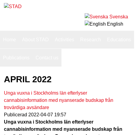
Skip
to
Svenska
S
main
English
T
content
S
Home
About STAD
Activities
Research
Educations
u
A
p
Publications
Contact us
D
e
APRIL 2022
r
f
Unga vuxna i Stockholms län efterlyser
i
cannabisinformation med nyanserade budskap från
trovärdiga avsändare
s
Publicerad
2022-04-07 19:57
h
Unga vuxna i Stockholms län efterlyser
cannabisinformation med nyanserade budskap från
n