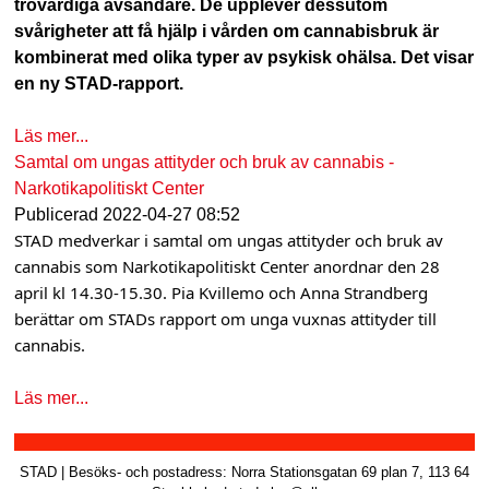
trovärdiga avsändare.
De upplever dessutom
a
svårigheter att få hjälp i vården om cannabisbruk är
kombinerat med olika typer av psykisk ohälsa. Det visar
v
en ny STAD-rapport.
b
Läs mer...
a
Samtal om ungas attityder och bruk av cannabis -
r
Narkotikapolitiskt Center
Publicerad
2022-04-27 08:52
STAD medverkar i samtal om ungas attityder och bruk av
cannabis som Narkotikapolitiskt Center anordnar den 28
april kl 14.30-15.30. Pia Kvillemo och Anna Strandberg
berättar om STADs rapport om unga vuxnas attityder till
cannabis.
Läs mer...
STAD | Besöks- och postadress: Norra Stationsgatan 69 plan 7, 113 64