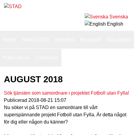
Skip
to
Svenska
S
main
English
T
content
S
Home
About STAD
Activities
Research
Educations
u
A
p
Publications
Contact us
D
e
AUGUST 2018
r
f
Sök tjänsten som samordnare i projektet Fotboll utan Fylla!
i
Publicerad
2018-08-21 15:07
Nu söker vi på STAD en samordnare till vårt
s
superspännande projekt Fotboll utan Fylla. Är detta något
h
för dig eller någon du känner?
n