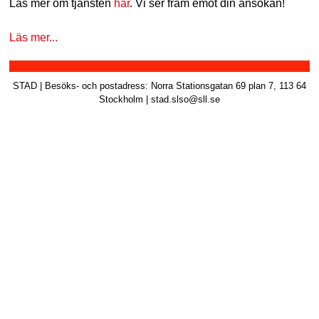
Läs mer om tjänsten
här
. Vi ser fram emot din ansökan!
a
Läs mer...
v
b
STAD | Besöks- och postadress: Norra Stationsgatan 69 plan 7, 113 64
a
Stockholm | stad.slso@sll.se
r