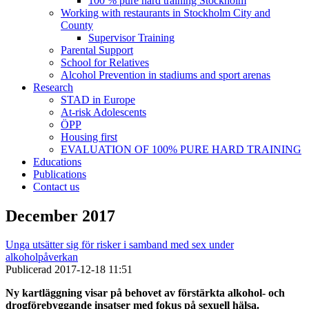
100 % pure hard training Stockholm
Working with restaurants in Stockholm City and
County
Supervisor Training
Parental Support
School for Relatives
Alcohol Prevention in stadiums and sport arenas
Research
STAD in Europe
At-risk Adolescents
ÖPP
Housing first
EVALUATION OF 100% PURE HARD TRAINING
Educations
Publications
Contact us
December 2017
Unga utsätter sig för risker i samband med sex under
alkoholpåverkan
Publicerad
2017-12-18 11:51
Ny kartläggning visar på behovet av förstärkta alkohol- och
drogförebyggande insatser med fokus på sexuell hälsa.