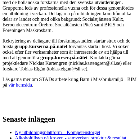
med de holländska forskarna med den svenska utvärderingen.
Grupperna leds av professionella vuxna och för dessa genomfördes
en utbildning i veckan. Deltagarna på utbildningen kom från olika
delar av landet och med olika bakgrund; Socialstjänsten Kalix,
Beroendecentrum Örebro, Socialtjänsten Piteå samt BRIS och
Föreningen Maskrosbarn.
Rekrytering av deltagare till forskningsstudien startar strax och de
första
grupp-kurserna-på-nätet
förväntas starta i höst. Vi söker
också efter fler verksamheter som är intresserade av att hjälpa till
med att genomföra
grupp-kurser-på-nätet
. Kontakta gärna
projektledare Nicklas Kartengren (nicklas.kartengren@sll.se) eller
forskare Tobias Elgán (tobias.elgan@sll.se).
Läs gärna mer om STADs arbete kring Barn i Missbruksmiljö - BIM
på
vår hemsida
.
Senaste inläggen
Ny utbildningsplattform – Kompetenstorget
Alkoholtillsyn på krogen - samverkan, struktur & resultat.