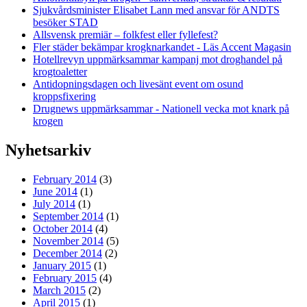
Sjukvårdsminister Elisabet Lann med ansvar för ANDTS
besöker STAD
Allsvensk premiär – folkfest eller fyllefest?
Fler städer bekämpar krogknarkandet - Läs Accent Magasin
Hotellrevyn uppmärksammar kampanj mot droghandel på
krogtoaletter
Antidopningsdagen och livesänt event om osund
kroppsfixering
Drugnews uppmärksammar - Nationell vecka mot knark på
krogen
Nyhetsarkiv
February 2014
(3)
June 2014
(1)
July 2014
(1)
September 2014
(1)
October 2014
(4)
November 2014
(5)
December 2014
(2)
January 2015
(1)
February 2015
(4)
March 2015
(2)
April 2015
(1)