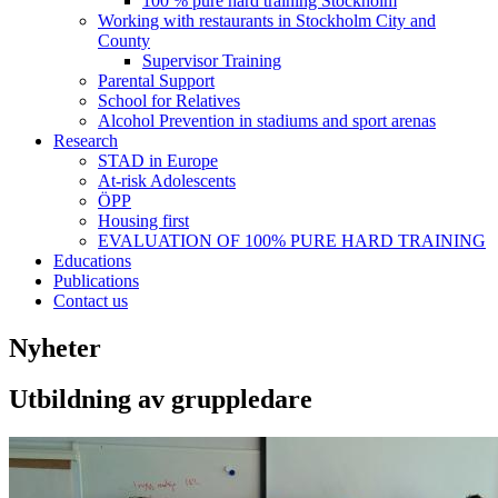
100 % pure hard training Stockholm
Working with restaurants in Stockholm City and
County
Supervisor Training
Parental Support
School for Relatives
Alcohol Prevention in stadiums and sport arenas
Research
STAD in Europe
At-risk Adolescents
ÖPP
Housing first
EVALUATION OF 100% PURE HARD TRAINING
Educations
Publications
Contact us
Nyheter
Utbildning av gruppledare