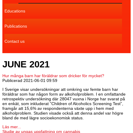
Educations
Publications
Contact us
JUNE 2021
Hur många barn har föräldrar som dricker för mycket?
Publicerad
2021-06-01 09:59
I Sverige visar undersökningar att omkring var femte barn har
föräldrar som har någon form av alkoholproblem. I en omfattande
retrospektiv undersökning där 28047 vuxna i Norge har svarat på
en enkät, som inkluderat ”Children of Alcoholics Screening Test”,
framgår att 15,6% av respondenterna växte upp i hem med
alkoholproblem. Studien visade också att denna andel var högre
bland de med lägre socioekonomisk status.
Läs mer...
Studie av ungas uppfattning om cannabis