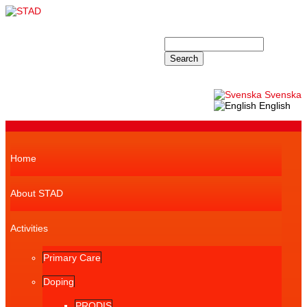
Skip to main content
STAD
Search
Search form
Svenska
English
Superfish navbar
Home
About STAD
Activities
Primary Care
Doping
PRODIS