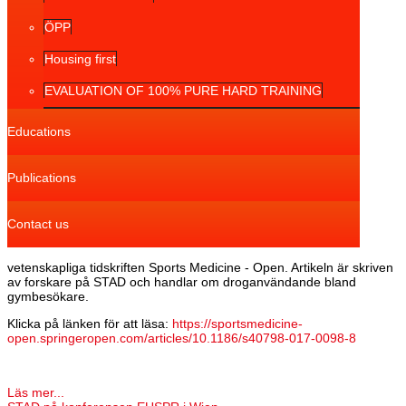
ÖPP
Housing first
EVALUATION OF 100% PURE HARD TRAINING
Educations
Publications
Contact us
vetenskapliga tidskriften Sports Medicine - Open. Artikeln är skriven
av forskare på STAD och handlar om droganvändande bland
gymbesökare.
Klicka på länken för att läsa:
https://sportsmedicine-
open.springeropen.com/articles/10.1186/s40798-017-0098-8
Läs mer...