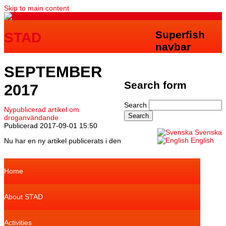
Skip to main content
Superfish
STAD
navbar
SEPTEMBER
Search form
2017
Search
Nypublicerad artikel om
droganvändande
Publicerad
2017-09-01 15:50
Svenska
English
Nu har en ny artikel publicerats i den
Home
About STAD
Activities