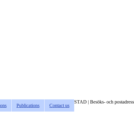
STAD | Besöks- och postadress:
ions
Publications
Contact us