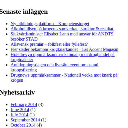
Senaste inläggen
Ny utbildningsplattform – Kompetenstorget
Alkoholtillsyn på krogen - samverkan, struktur & resultat.
Sjukvårdsminister Elisabet Lann med ansvar för ANDTS
besöker STAD
Allsvensk premiär – folkfest eller fyllefest?
Fler städer bekämpar krogknarkandet - Läs Accent Magasin
Hotellrevyn uppmärksammar kampanj mot droghandel på
krogtoaletter
Antidopningsdagen och livesänt event om osund
kroppsfixering
Drugnews uppmärksammar - Nationell vecka mot knark på
krogen
Nyhetsarkiv
February 2014
(3)
June 2014
(1)
July 2014
(1)
September 2014
(1)
October 2014
(4)