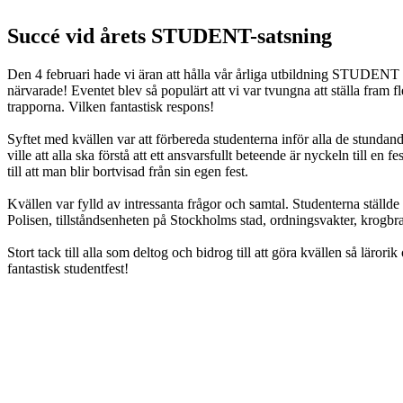
Succé vid årets STUDENT-satsning
Den 4 februari hade vi äran att hålla vår årliga utbildning STUDENT 
närvarade! Eventet blev så populärt att vi var tvungna att ställa fram fle
trapporna. Vilken fantastisk respons!
Syftet med kvällen var att förbereda studenterna inför alla de stundan
ville att alla ska förstå att ett ansvarsfullt beteende är nyckeln till e
till att man blir bortvisad från sin egen fest.
Kvällen var fylld av intressanta frågor och samtal. Studenterna ställde 
Polisen, tillståndsenheten på Stockholms stad, ordningsvakter, krogbr
Stort tack till alla som deltog och bidrog till att göra kvällen så lärori
fantastisk studentfest!